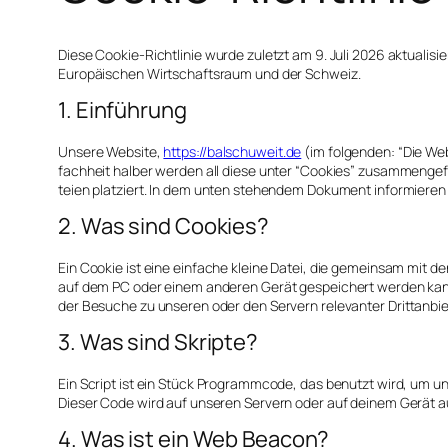
Die­se Coo­kie-Richt­li­nie wur­de zuletzt am 9. Juli 2026 aktua­li­s
Euro­päi­schen Wirt­schafts­raum und der Schweiz.
1. Einführung
Unse­re Web­site,
https://balschuweit.de
(im fol­gen­den: “Die Web
fach­heit hal­ber wer­den all die­se unter “Coo­kies” zusam­men­ge
tei­en plat­ziert. In dem unten ste­hen­dem Doku­ment infor­mie­re
2. Was sind Cookies?
Ein Coo­kie ist eine ein­fa­che klei­ne Datei, die gemein­sam mit d
auf dem PC oder einem ande­ren Gerät gespei­chert wer­den kann. 
der Besu­che zu unse­ren oder den Ser­vern rele­van­ter Dritt­an­bi
3. Was sind Skripte?
Ein Script ist ein Stück Pro­gramm­code, das benutzt wird, um unse­rer
Die­ser Code wird auf unse­ren Ser­vern oder auf dei­nem Gerät au
4. Was ist ein Web Beacon?