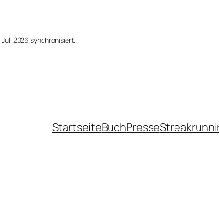
Juli 2026 syn­chro­ni­siert.
Startseite
Buch
Presse
Streakrunni