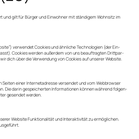
iert und gilt für Bür­ger und Ein­woh­ner mit stän­di­gem Wohn­sitz im
­site”) ver­wen­det Coo­kies und ähn­li­che Tech­no­lo­gien (der Ein­
­fasst). Coo­kies wer­den außer­dem von uns beauf­trag­ten Dritt­par­
n wir dich über die Ver­wen­dung von Coo­kies auf unse­rer Web­site.
en Sei­ten einer Inter­net­adres­se ver­sen­det und vom Web­brow­ser
Die dar­in gespei­cher­ten Infor­ma­tio­nen kön­nen wäh­rend fol­gen­
e­ter gesen­det wer­den.
 Web­site Funk­tio­na­li­tät und Inter­ak­ti­vi­tät zu ermög­li­chen.
s­ge­führt.