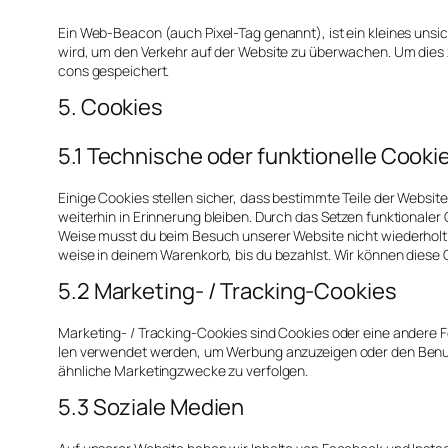
Ein Web-Bea­con (auch Pixel-Tag genannt), ist ein klei­nes unsich
wird, um den Ver­kehr auf der Web­site zu über­wa­chen. Um dies 
cons gespei­chert.
5. Cookies
5.1 Technische oder funktionelle Cooki
Eini­ge Coo­kies stel­len sicher, dass bestimm­te Tei­le der Web­site
wei­ter­hin in Erin­ne­rung blei­ben. Durch das Set­zen funk­tio­na­l
Wei­se musst du beim Besuch unse­rer Web­site nicht wie­der­holt die­
wei­se in dei­nem Waren­korb, bis du bezahlst. Wir kön­nen die­se Coo
5.2 Marketing- / Tracking-Cookies
Mar­ke­ting- / Track­ing-Coo­kies sind Coo­kies oder eine ande­re Fo
len ver­wen­det wer­den, um Wer­bung anzu­zei­gen oder den Benut­
ähn­li­che Mar­ke­ting­zwe­cke zu ver­fol­gen.
5.3 Soziale Medien