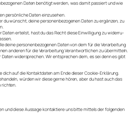
­be­zo­ge­nen Daten benö­tigt wer­den, was damit pas­siert und wie
 per­sön­li­che Daten ein­zu­se­hen.
 du wünscht, dei­ne per­so­nen­be­zo­ge­nen Daten zu ergän­zen, zu
n.
er Daten erteilst, hast du das Recht die­se Ein­wil­li­gung zu wider­ru­
as­sen.
e dei­ne per­so­nen­be­zo­ge­nen Daten von dem für die Ver­ar­bei­tung
inen ande­ren für die Ver­ar­bei­tung Ver­ant­wort­li­chen zu über­mit­teln.
er Daten wider­spre­chen. Wir ent­spre­chen dem, es sei denn es gibt
­he dich auf die Kon­takt­da­ten am Ende die­ser Coo­kie-Erklä­rung.
han­deln, wür­den wir die­se ger­ne hören, aber du hast auch das
 rich­ten.
 und die­se Aus­sa­ge kon­tak­tie­re uns bit­te mit­tels der fol­gen­den