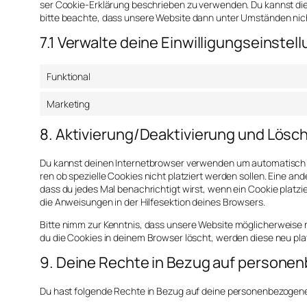
ser Coo­kie-Erklä­rung beschrie­ben zu ver­wen­den. Du kannst die
bit­te beach­te, dass unse­re Web­site dann unter Umstän­den nicht r
7.1 Verwalte deine Einwilligungseinstel
Funktional
Marketing
8. Aktivierung/Deaktivierung und Lösc
Du kannst dei­nen Inter­net­brow­ser ver­wen­den um auto­ma­tisch 
ren ob spe­zi­el­le Coo­kies nicht plat­ziert wer­den sol­len. Eine ande
dass du jedes Mal benach­rich­tigt wirst, wenn ein Coo­kie plat­ziert
die Anwei­sun­gen in der Hilf­e­sek­ti­on dei­nes Brow­sers.
Bit­te nimm zur Kennt­nis, dass unse­re Web­site mög­li­cher­wei­se n
du die Coo­kies in dei­nem Brow­ser löscht, wer­den die­se neu pl
9. Deine Rechte in Bezug auf person
Du hast fol­gen­de Rech­te in Bezug auf dei­ne per­so­nen­be­zo­ge­