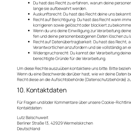
Du hast das Recht zu erfah­ren, war­um dei­ne per­so­nen
lan­ge sie auf­be­wahrt wer­den.
Aus­kunfts­recht: Du hast das Recht dei­ne uns bekann­ten
Recht auf Berich­ti­gung: Du hast das Recht wann immer
kor­ri­gie­ren sowie gelöscht oder blo­ckiert zu bekom­me
Wenn du uns dei­ne Ein­wil­li­gung zur Ver­ar­bei­tung dei­n
fen und dei­ne per­so­nen­be­zo­ge­nen Daten löschen zu l
Recht auf Daten­über­trag­bar­keit: Du hast das Recht, all
Ver­ant­wort­li­chen anzu­for­dern und sie voll­stän­dig an e
Wider­spruchs­recht: Du kannst der Ver­ar­bei­tung dei­n
berech­tig­te Grün­de für die Ver­ar­bei­tung.
Um die­se Rech­te aus­zu­üben kon­tak­tie­re uns bit­te. Bit­te bezie
Wenn du eine Beschwer­de dar­über hast, wie wir dei­ne Daten be
Recht die­se an die Auf­sichts­be­hör­de (Daten­schutz­be­hör­de) zu
10. Kontaktdaten
Für Fra­gen und/oder Kom­men­ta­re über unse­re Coo­kie-Richt­li­ni­en
Kon­takt­da­ten:
Lutz Bal­schu­weit
Ber­li­ner Stra­ße 13, 42929 Wer­mels­kir­chen
Deutsch­land