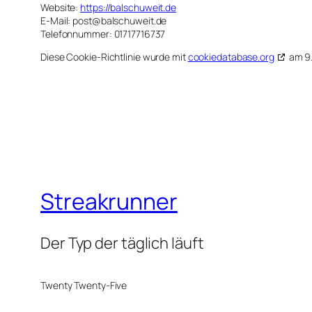
Web­site:
https://balschuweit.de
E‑Mail:
post@
balschuweit.de
Tele­fon­num­mer: 01717716737
Die­se Coo­kie-Richt­li­nie wur­de mit
cookiedatabase.org
am 9. 
Streakrunner
Der Typ der täglich läuft
Twenty Twenty-Five