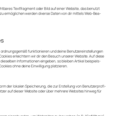
t­ba­res Text­frag­ment oder Bild auf einer Web­site, das benutzt
zu ermög­li­chen wer­den diver­se Daten von dir mit­tels Web-Bea­
es
 ord­nungs­ge­mäß funk­tio­nie­ren und dei­ne Benut­zer­ein­stel­lun­gen
er Coo­kies erleich­tern wir dir den Besuch unse­rer Web­site. Auf die­se
sel­ben Infor­ma­tio­nen ein­ge­ben, so blei­ben Arti­kel bei­spiels­
­kies ohne dei­ne Ein­wil­li­gung plat­zie­ren.
rm der loka­len Spei­che­rung, die zur Erstel­lung von Benut­zer­pro­fi­
zer auf die­ser Web­site oder über meh­re­re Web­sites hin­weg für