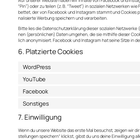
Auf unse­rer Web­site haben wir Inhal­te von Face­book und Insta­g
“Pin”) oder zu tei­len (z. B. “Tweet”) in sozia­len Netz­wer­ken wi
bet­tet, der von Face­book und Insta­gram stammt und Coo­kies plat­
na­li­sier­te Wer­bung spei­chern und ver­ar­bei­ten.
Bit­te lies die Daten­schutz­er­klä­rung die­ser sozia­len Netz­wer­k
nen (per­sön­li­chen) Daten umge­hen, die sie mit­hil­fe die­ser Coo
lich anony­mi­siert. Face­book und Insta­gram hat sei­ne Sit­ze in den
6. Platzierte Cookies
WordPress
YouTube
Facebook
Sonstiges
7. Einwilligung
Wenn du unse­re Web­site das ers­te Mal besuchst, zei­gen wir dir
stel­lun­gen spei­chern“ klickst, gibst du uns dei­ne Ein­wil­li­gung 