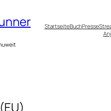
runner
Startseite
Buch
Presse
Stre
Anj
huweit
 (EU)