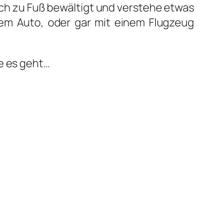
ch zu Fuß bewäl­tigt und ver­ste­he etwas
inem Auto, oder gar mit einem Flug­zeug
ge es geht…