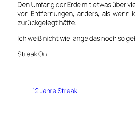
Den Umfang der Erde mit etwas über vier­
von Ent­fer­nun­gen, anders, als wenn 
zurück­ge­legt hät­te.
Ich weiß nicht wie lan­ge das noch so geh
Streak On.
12 Jahre Streak