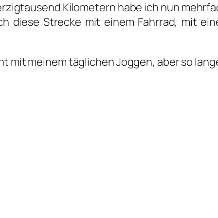
zig­tau­send Kilo­me­tern habe ich nun mehr­fa
ich die­se Stre­cke mit einem Fahr­rad, mit e
t mit mei­nem täg­li­chen Jog­gen, aber so lan­