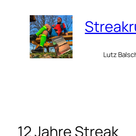
Zum
Inhalt
Streak
springen
Lutz Balsc
12 Jahre Streak