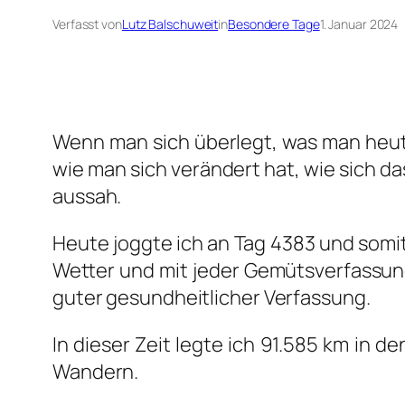
Verfasst von
Lutz Balschuweit
in
Besondere Tage
1. Januar 2024
Wenn man sich über­legt, was man heu­te
wie man sich ver­än­dert hat, wie sich d
aus­sah.
Heu­te jogg­te ich an Tag 4383 und somit 
Wet­ter und mit jeder Gemüts­ver­fas­sun
guter gesund­heit­li­cher Ver­fas­sung.
In die­ser Zeit leg­te ich 91.585 km in 
Wan­dern.