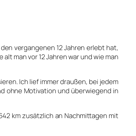
en ver­gan­ge­nen 12 Jah­ren erlebt hat,
ie alt man vor 12 Jah­ren war und wie man
ie­ren. Ich lief immer drau­ßen, bei jedem
d ohne Moti­va­ti­on und über­wie­gend in
642 km zusätz­lich an Nach­mit­ta­gen mit