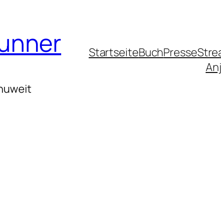
runner
Startseite
Buch
Presse
Stre
Anj
huweit