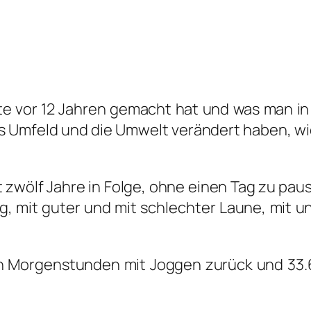
 vor 12 Jah­ren gemacht hat und was man in d
as Umfeld und die Umwelt ver­än­dert haben, w
zwölf Jah­re in Fol­ge, ohne einen Tag zu pau­s
g, mit guter und mit schlech­ter Lau­ne, mit un
den Mor­gen­stun­den mit Jog­gen zurück und 33.