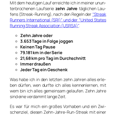
Mit dem heu­ti­gen Lauf erreich­te ich in mei­ner unun­
ter­bro­che­nen Lauf­se­rie
zehn Jah­re
täg­li­chen Lau­
fens (Streak-Run­ning), nach den Regeln der
“Streak
Run­ners Inter­na­tio­nal (SRI)” und der “United Sta­tes
Run­ning Streak Asso­cia­ti­on (USRSA)”
.
Zehn Jah­re oder
3.653 Tage in Fol­ge jog­gen
Kei­nen Tag Pau­se
79.181 km in der Serie
21,68 km pro Tag im Durch­schnitt
Immer drau­ßen
Jeder Tag ein Geschenk
Was habe ich in den letz­ten zehn Jah­ren alles erle­
ben dür­fen, wen durf­te ich alles ken­nen­ler­nen, mit
wem bin ich alles gemein­sam gelau­fen. Zehn Jah­re
sind eine ver­dammt lan­ge Zeit.
Es war für mich ein gro­ßes Vor­ha­ben und ein Zwi­
schen­ziel, die­sen Zehn-Jah­re-Run-Streak mit einer