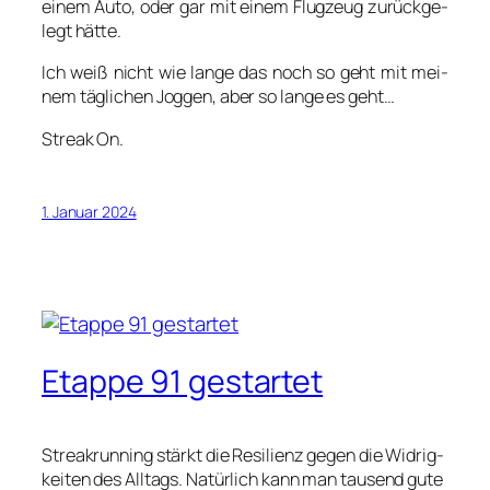
einem Auto, oder gar mit einem Flug­zeug zurück­ge­
legt hät­te.
Ich weiß nicht wie lan­ge das noch so geht mit mei­
nem täg­li­chen Jog­gen, aber so lan­ge es geht…
Streak On.
1. Januar 2024
Etappe 91 gestartet
Streak­run­ning stärkt die Resi­li­enz gegen die Wid­rig­
kei­ten des All­tags. Natür­lich kann man tau­send gute