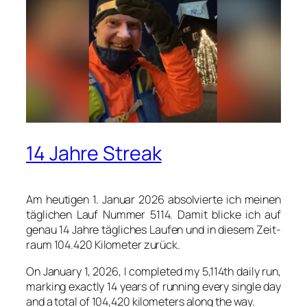
14 Jahre Streak
Am heu­ti­gen 1. Janu­ar 2026 absol­vier­te ich mei­nen
täg­li­chen Lauf Num­mer 5114. Damit bli­cke ich auf
genau 14 Jah­re täg­li­ches Lau­fen und in die­sem Zeit­
raum 104.420 Kilo­me­ter zurück.
On Janu­ary 1, 2026, I com­ple­ted my 5,114th dai­ly run,
mar­king exact­ly 14 years of run­ning every sin­gle day
and a total of 104,420 kilo­me­ters along the way.