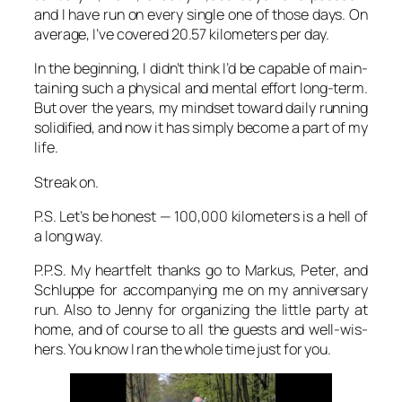
and I have run on every sin­gle one of tho­se days. On
avera­ge, I’ve cover­ed 20.57 kilo­me­ters per day.
In the begin­ning, I didn’t think I’d be capa­ble of main­
tai­ning such a phy­si­cal and men­tal effort long-term.
But over the years, my mind­set toward dai­ly run­ning
soli­di­fied, and now it has sim­ply beco­me a part of my
life.
Streak on.
P.S. Let’s be honest — 100,000 kilo­me­ters is a hell of
a long way.
P.P.S. My heart­felt thanks go to Mar­kus, Peter, and
Schlup­pe for accom­pany­ing me on my anni­ver­sa­ry
run. Also to Jen­ny for orga­ni­zing the litt­le par­ty at
home, and of cour­se to all the guests and well-wis­
hers. You know I ran the who­le time just for you.