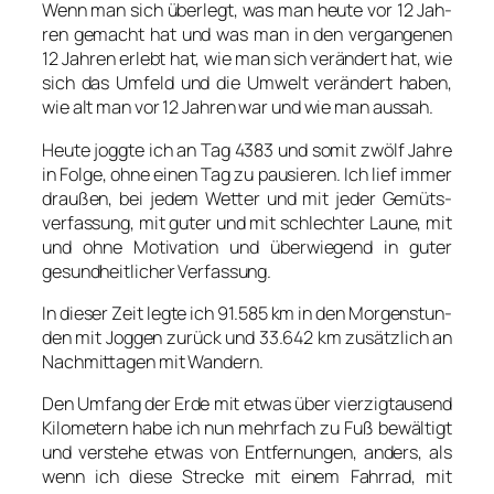
Wenn man sich über­legt, was man heu­te vor 12 Jah­
ren gemacht hat und was man in den ver­gan­ge­nen
12 Jah­ren erlebt hat, wie man sich ver­än­dert hat, wie
sich das Umfeld und die Umwelt ver­än­dert haben,
wie alt man vor 12 Jah­ren war und wie man aus­sah.
Heu­te jogg­te ich an Tag 4383 und somit zwölf Jah­re
in Fol­ge, ohne einen Tag zu pau­sie­ren. Ich lief immer
drau­ßen, bei jedem Wet­ter und mit jeder Gemüts­
ver­fas­sung, mit guter und mit schlech­ter Lau­ne, mit
und ohne Moti­va­ti­on und über­wie­gend in guter
gesund­heit­li­cher Ver­fas­sung.
In die­ser Zeit leg­te ich 91.585 km in den Mor­gen­stun­
den mit Jog­gen zurück und 33.642 km zusätz­lich an
Nach­mit­ta­gen mit Wan­dern.
Den Umfang der Erde mit etwas über vier­zig­tau­send
Kilo­me­tern habe ich nun mehr­fach zu Fuß bewäl­tigt
und ver­ste­he etwas von Ent­fer­nun­gen, anders, als
wenn ich die­se Stre­cke mit einem Fahr­rad, mit