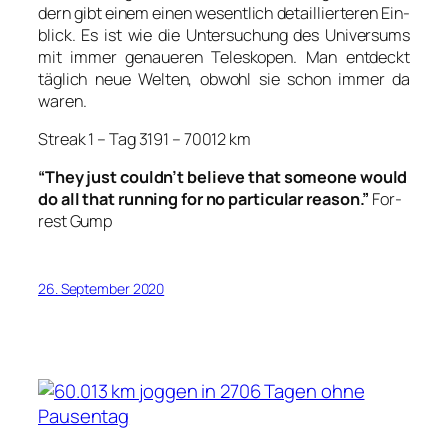
dern gibt einem einen wesent­lich detail­lier­te­ren Ein­
blick. Es ist wie die Unter­su­chung des Uni­ver­sums
mit immer genaue­ren Tele­sko­pen. Man ent­deckt
täg­lich neue Wel­ten, obwohl sie schon immer da
waren.
Streak 1 – Tag 3191 – 70012 km
“They just couldn’t belie­ve that someone would
do all that run­ning for no par­ti­cu­lar reason.”
For­
rest Gump
26. September 2020