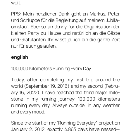
weit.
PPS: Mein herz­li­cher Dank geht an Mar­kus, Peter
und Schlup­pe für die Beglei­tung auf mei­nem Jubi­lä­
ums­lauf. Eben­so an Jen­ny für die Orga­ni­sa­ti­on der
klei­nen Par­ty zu Hau­se und natür­lich an die Gäs­te
und Gra­tu­lan­ten. Ihr wisst ja, ich bin die gan­ze Zeit
nur für euch gelau­fen.
eng­lish
100,000 Kilo­me­ters Run­ning Every Day
Today, after com­ple­ting my first trip around the
world (Sep­tem­ber 19, 2016) and my second (Febru­
ary 16, 2022), I have rea­ched the third major mile­
stone in my run­ning jour­ney: 100,000 kilo­me­ters
run­ning every day. Always out­side, in any wea­ther
and every mood.
Sin­ce the start of my “Run­ning Ever­y­day” pro­ject on
Janu­ary 2, 2012, exact­ly 4,863 days have passed—