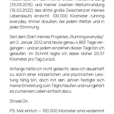
(19.09.2016) und mei­ner zwei­ten Welt­um­run­dung
(16.02.2022) das drit­te gro­ße Zwi­schen­ziel mei­nes
Lebens­laufs erreicht. 100.000 Kilo­me­ter run­ning
ever­y­day. Immer drau­ßen, bei jedem Wet­ter und in
jeder Stim­mung.
Seit dem Start mei­nes Pro­jek­tes „Run­ning ever­y­day“
am 2. Janu­ar 2012 sind heu­te genau 4.863 Tage ver­
gan­gen – und an jedem ein­zel­nen die­ser Tage bin ich
gelau­fen. Im Schnitt leg­te ich dabei bis­her 20,57
Kilo­me­ter pro Tag zurück.
Anfangs hät­te ich nicht gedacht, dass ich dau­er­haft
zu solch einer kör­per­li­chen und psy­chi­schen Leis­
tung fähig bin, doch mit den Jah­ren fes­tig­te sich
mei­ne Ein­stel­lung zum Täg­lich­lau­fen und nun gehört
es zu mei­nem Leben ein­fach dazu.
Streak On.
PS: Mal ehr­lich — 100.000 Kilo­me­ter sind ver­dammt