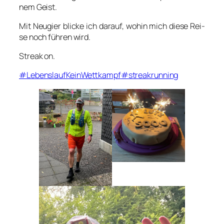
nem Geist.
Mit Neu­gier bli­cke ich dar­auf, wohin mich die­se Rei­
se noch füh­ren wird.
Streak on.
#Lebens­laufK­ein­Wett­kampf
#streak­run­ning