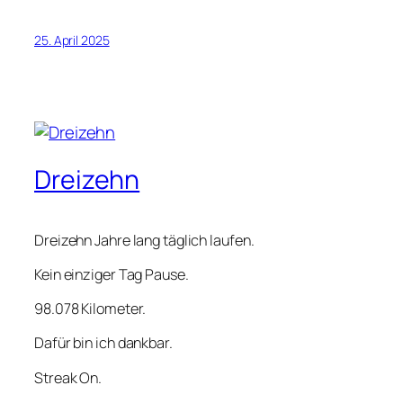
25. April 2025
Dreizehn
Drei­zehn Jah­re lang täg­lich lau­fen.
Kein ein­zi­ger Tag Pau­se.
98.078 Kilo­me­ter.
Dafür bin ich dank­bar.
Streak On.