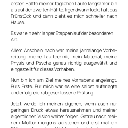
ers­ten Hälf­te mei­ner täg­li­chen Läu­fe lang­sa­mer bin
als auf der zwei­ten Hälf­te. Irgend­wann lockt halt das
Früh­stück und dann zieht es mich schnel­ler nach
Hau­se.
Es war ein sehr lan­ger Etap­pen­lauf der beson­de­ren
Art.
Allem Anschein nach war mei­ne jah­re­lan­ge Vor­be­
rei­tung, mei­ne Lauf­tech­nik, mein Mate­ri­al, mei­ne
Phy­sis und Psy­che genau rich­tig aus­ge­wählt und
ein­ge­stellt für die­ses Vor­ha­ben.
Nun bin ich am Ziel mei­nes Vor­ha­bens ange­langt.
Fürs Ers­te. Für mich war es eine selbst auf­er­leg­te
und erfolg­reich abge­schlos­se­ne Prü­fung.
Jetzt wer­de ich mei­nen eige­nen, wenn auch nur
gerin­gen Druck etwas her­aus­neh­men und mei­ner
eigent­li­chen Visi­on wei­ter fol­gen. Getreu nach mei­
nem Mot­to: mor­gens auf­ste­hen und erst mal ein