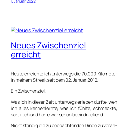
1. Januar 2022
Neues Zwischenziel
erreicht
Heu­te erreich­te ich unter­wegs die 70.000 Kilo­me­ter
in mei­nem Streak seit dem 02. Janu­ar 2012.
Ein Zwi­schen­ziel.
Was ich in die­ser Zeit unter­wegs erle­ben durf­te, wen
ich alles ken­nen­lern­te, was ich fühl­te, schmeck­te,
sah, roch und hör­te war schon beein­dru­ckend.
Nicht stän­dig die zu beob­ach­ten­den Din­ge zu ver­än­