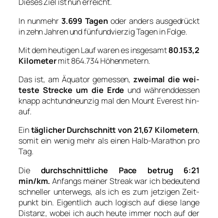
Die­ses Ziel ist nun erreicht.
In nun­mehr
3.699 Tagen
oder anders aus­ge­drückt
in zehn Jah­ren und fünf­und­vier­zig Tagen in Fol­ge.
Mit dem heu­ti­gen Lauf waren es ins­ge­samt
80.153,2
Kilo­me­ter
mit 864.734 Höhen­me­tern.
Das ist, am Äqua­tor gemes­sen,
zwei­mal die wei­
tes­te Stre­cke um die Erde
und wäh­rend­des­sen
knapp acht­und­neun­zig mal den Mount Ever­est hin­
auf.
Ein
täg­li­cher Durch­schnitt von 21,67 Kilo­me­tern
,
somit ein wenig mehr als einen Halb-Mara­thon pro
Tag.
Die
durch­schnitt­li­che Pace betrug 6:21
min/km.
Anfangs mei­ner Streak war ich bedeu­tend
schnel­ler unter­wegs, als ich es zum jet­zi­gen Zeit­
punkt bin. Eigent­lich auch logisch auf die­se lan­ge
Distanz, wobei ich auch heu­te immer noch auf der