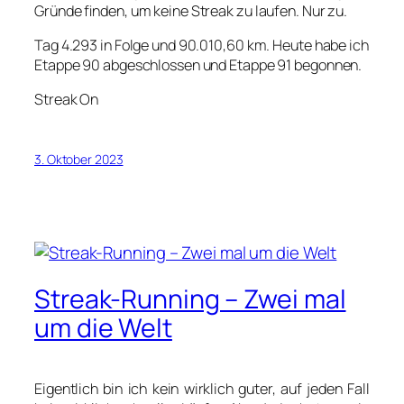
Grün­de fin­den, um kei­ne Streak zu lau­fen. Nur zu.
Tag 4.293 in Fol­ge und 90.010,60 km. Heu­te habe ich
Etap­pe 90 abge­schlos­sen und Etap­pe 91 begon­nen.
Streak On
3. Oktober 2023
Streak-Running – Zwei mal
um die Welt
Eigent­lich bin ich kein wirk­lich guter, auf jeden Fall