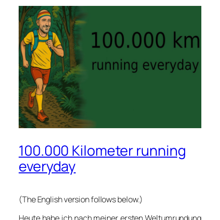
100.000 Kilometer running
everyday
(The Eng­lish ver­si­on fol­lows below.)
Heu­te habe ich nach mei­ner ers­ten Welt­um­run­dung