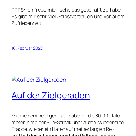
PPPS: Ich freue mich sehr, das geschafft zu haben.
Es gibt mir sehr viel Selbst­ver­trau­en und vor allem
Zufrie­den­heit.
16. Februar 2022
Auf der Zielgeraden
Mit mei­nem heu­ti­gen Lauf habe ich die 80.000 Kilo­
me­ter in mei­ner Run-Streak über­lau­fen. Wie­der eine
Etap­pe, wie­der ein Hafen auf mei­ner lan­gen Rei­
se.
Und das ist noch nicht die Voll­endung der