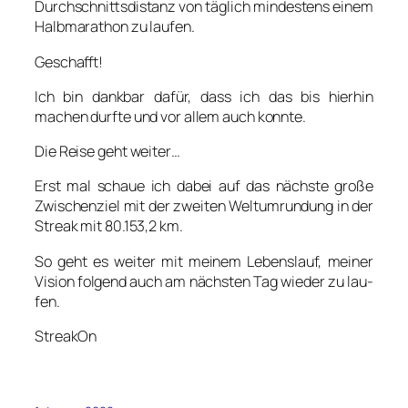
Durch­schnitts­di­stanz von täg­lich min­des­tens einem
Halb­ma­ra­thon zu lau­fen.
Geschafft!
Ich bin dank­bar dafür, dass ich das bis hier­hin
machen durf­te und vor allem auch konn­te.
Die Rei­se geht wei­ter…
Erst mal schaue ich dabei auf das nächs­te gro­ße
Zwi­schen­ziel mit der zwei­ten Welt­um­run­dung in der
Streak mit 80.153,2 km.
So geht es wei­ter mit mei­nem Lebens­lauf, mei­ner
Visi­on fol­gend auch am nächs­ten Tag wie­der zu lau­
fen.
Strea­kOn