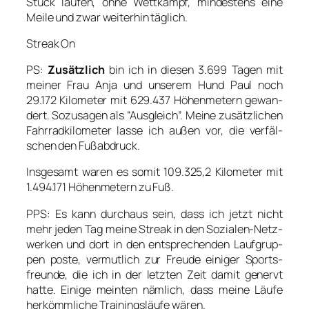
Stück lau­fen, ohne Wett­kampf, min­des­tens eine
Mei­le und zwar wei­ter­hin täg­lich.
Streak On
PS:
Zusätz­lich
bin ich in die­sen 3.699 Tagen mit
mei­ner Frau Anja und unse­rem Hund Paul noch
29.172 Kilo­me­ter mit 629.437 Höhen­me­tern gewan­
dert. Sozu­sa­gen als “Aus­gleich”. Mei­ne zusätz­li­chen
Fahr­rad­ki­lo­me­ter las­se ich außen vor, die ver­fäl­
schen den Fuß­ab­druck.
Ins­ge­samt waren es somit 109.325,2 Kilo­me­ter mit
1.494.171 Höhen­me­tern zu Fuß.
PPS: Es kann durch­aus sein, dass ich jetzt nicht
mehr jeden Tag mei­ne Streak in den Sozia­len-Netz­
wer­ken und dort in den ent­spre­chen­den Lauf­grup­
pen pos­te, ver­mut­lich zur Freu­de eini­ger Sports­
freun­de, die ich in der letz­ten Zeit damit genervt
hat­te. Eini­ge mein­ten näm­lich, dass mei­ne Läu­fe
her­kömm­li­che Trai­nings­läu­fe wären.