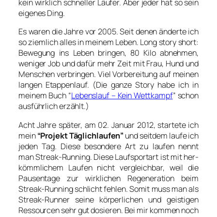
kein wirk­lich schnel­ler Läu­fer. Aber jeder hat so sein
eige­nes Ding.
Es waren die Jah­re vor 2005. Seit denen änder­te ich
so ziem­lich alles in mei­nem Leben. Long sto­ry short:
Bewe­gung ins Leben brin­gen, 80 Kilo abneh­men,
weni­ger Job und dafür mehr Zeit mit Frau, Hund und
Men­schen ver­brin­gen. Viel Vor­be­rei­tung auf mei­nen
lan­gen Etap­pen­lauf. (Die gan­ze Sto­ry habe ich in
mei­nem Buch “
Lebens­lauf – Kein Wett­kampf
” schon
aus­führ­lich erzählt.)
Acht Jah­re spä­ter, am 02. Janu­ar 2012, star­te­te ich
mein
“Pro­jekt Täg­lich­lau­fen”
und seit­dem lau­fe ich
jeden Tag. Die­se beson­de­re Art zu lau­fen nennt
man Streak-Run­ning. Die­se Lauf­sport­art ist mit her­
kömm­li­chem Lau­fen nicht ver­gleich­bar, weil die
Pau­sen­ta­ge zur wirk­li­chen Rege­ne­ra­ti­on beim
Streak-Run­ning schlicht feh­len. Somit muss man als
Streak-Run­ner sei­ne kör­per­li­chen und geis­ti­gen
Res­sour­cen sehr gut dosie­ren. Bei mir kom­men noch