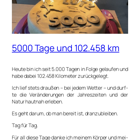
5000 Tage und 102.458 km
Heu­te bin ich seit 5.000 Tagen in Fol­ge gelau­fen und
habe dabei 102.458 Kilo­me­ter zurück­ge­legt.
Ich lief stets drau­ßen – bei jedem Wet­ter – und durf­
te die Ver­än­de­run­gen der Jah­res­zei­ten und der
Natur haut­nah erle­ben.
Es geht dar­um, ob man bereit ist, dran­zu­blei­ben.
Tag für Tag.
Für all die­se Tage dan­ke ich mei­nem Kör­per und mei­