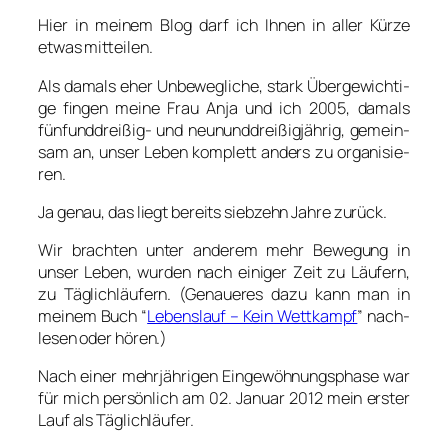
Hier in mei­nem Blog darf ich Ihnen in aller Kür­ze
etwas mit­tei­len.
Als damals eher Unbe­weg­li­che, stark Über­ge­wich­ti­
ge fin­gen mei­ne Frau Anja und ich 2005, damals
fünf­und­drei­ßig- und neun­und­drei­ßig­jäh­rig, gemein­
sam an, unser Leben kom­plett anders zu orga­ni­sie­
ren.
Ja genau, das liegt bereits sieb­zehn Jah­re zurück.
Wir brach­ten unter ande­rem mehr Bewe­gung in
unser Leben, wur­den nach eini­ger Zeit zu Läu­fern,
zu Täg­lich­läu­fern. (Genaue­res dazu kann man in
mei­nem Buch “
Lebens­lauf – Kein Wett­kampf
” nach­
le­sen oder hören.)
Nach einer mehr­jäh­ri­gen Ein­ge­wöh­nungs­pha­se war
für mich per­sön­lich am 02. Janu­ar 2012 mein ers­ter
Lauf als Täg­lich­läu­fer.