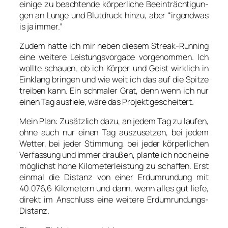
eini­ge zu beach­ten­de kör­per­li­che Beein­träch­ti­gun­
gen an Lun­ge und Blut­druck hin­zu, aber “irgend­was
is ja immer.”
Zudem hat­te ich mir neben die­sem Streak-Run­ning
eine wei­te­re Leis­tungs­vor­ga­be vor­ge­nom­men. Ich
woll­te schau­en, ob ich Kör­per und Geist wirk­lich in
Ein­klang brin­gen und wie weit ich das auf die Spit­ze
trei­ben kann. Ein schma­ler Grat, denn wenn ich nur
einen Tag aus­fie­le, wäre das Pro­jekt geschei­tert.
Mein Plan: Zusätz­lich dazu, an jedem Tag zu lau­fen,
ohne auch nur einen Tag aus­zu­set­zen, bei jedem
Wet­ter, bei jeder Stim­mung, bei jeder kör­per­li­chen
Ver­fas­sung und immer drau­ßen, plan­te ich noch eine
mög­lichst hohe Kilo­me­ter­leis­tung zu schaf­fen. Erst
ein­mal die Distanz von einer Erd­um­run­dung mit
40.076,6 Kilo­me­tern und dann, wenn alles gut lie­fe,
direkt im Anschluss eine wei­te­re Erd­um­run­dungs-
Distanz.