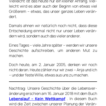
Viel­leicht ist das heu­te nur ein klei­ner Anfang. Viel­
leicht wird es aber auch der Beginn von etwas viel
Grö­ße­rem – etwas, das unser gan­zes Leben ver­än­
dert.
Damals ahnen wir natür­lich noch nicht, dass die­se
Ent­schei­dung ein­mal nicht nur unser Leben ver­än­
dern wird, son­dern auch das vie­ler ande­rer.
Eines Tages – vie­le Jah­re spä­ter – wer­den wir unse­re
Geschich­te auf­schrei­ben, um ande­ren Mut zu
machen.
Doch heu­te, am 2. Janu­ar 2005, den­ken wir noch
nicht dar­an. Heu­te zäh­len nur wir zwei – Anja und ich
– und der fes­te Wil­le, etwas aus uns zu machen.
Nach­trag: Unse­re Geschich­te über die Lebens­ver­
än­de­rung erschien am 16. Janu­ar 2018 mit dem Buch
Lebens­lauf – Kein Wett­kampf
. In die­sem Buch
wird die Zeit zwi­schen unse­rer Pla­nung der Ver­än­