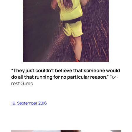
“They just couldn’t belie­ve that someone would
do all that run­ning for no par­ti­cu­lar reason.”
For­
rest Gump
19. September 2016