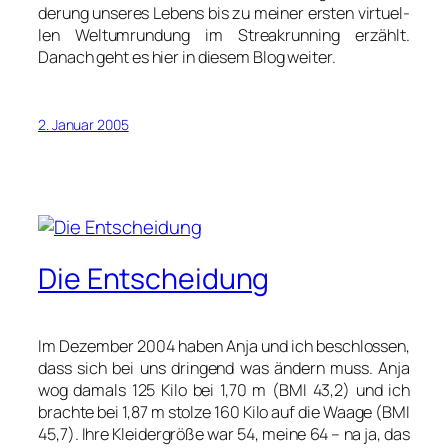
de­rung unse­res Lebens bis zu mei­ner ers­ten vir­tu­el­
len Welt­um­run­dung im Streak­run­ning erzählt.
Danach geht es hier in die­sem Blog wei­ter.
2. Januar 2005
Die Entscheidung
Im Dezem­ber 2004 haben Anja und ich beschlos­sen,
dass sich bei uns drin­gend was ändern muss. Anja
wog damals 125 Kilo bei 1,70 m (BMI 43,2) und ich
brach­te bei 1,87 m stol­ze 160 Kilo auf die Waa­ge (BMI
45,7). Ihre Klei­der­grö­ße war 54, mei­ne 64 – na ja, das