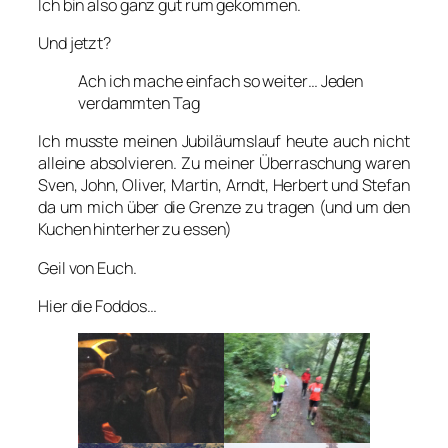
Ich bin also ganz gut rum gekom­men.
Und jetzt?
Ach ich mache ein­fach so wei­ter… Jeden
ver­damm­ten Tag
Ich muss­te mei­nen Jubi­lä­ums­lauf heu­te auch nicht
allei­ne absol­vie­ren. Zu mei­ner Über­ra­schung waren
Sven, John, Oli­ver, Mar­tin, Arndt, Her­bert und Ste­fan
da um mich über die Gren­ze zu tra­gen (und um den
Kuchen hin­ter­her zu essen)
Geil von Euch.
Hier die Fod­dos…