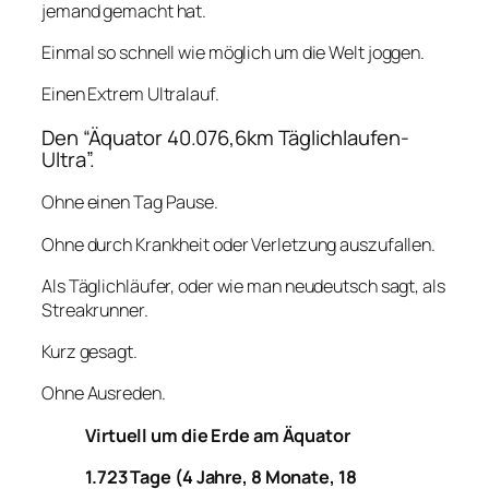
jemand gemacht hat.
Ein­mal so schnell wie mög­lich um die Welt jog­gen.
Einen Extrem Ultra­l­auf.
Den “Äquator 40.076,6km Täglichlaufen-
Ultra”.
Ohne einen Tag Pau­se.
Ohne durch Krank­heit oder Ver­let­zung aus­zu­fal­len.
Als Täg­lich­läu­fer, oder wie man neu­deutsch sagt, als
Streak­run­ner.
Kurz gesagt.
Ohne Aus­re­den.
Vir­tu­ell um die Erde am Äqua­tor
1.723 Tage (4 Jah­re, 8 Mona­te, 18