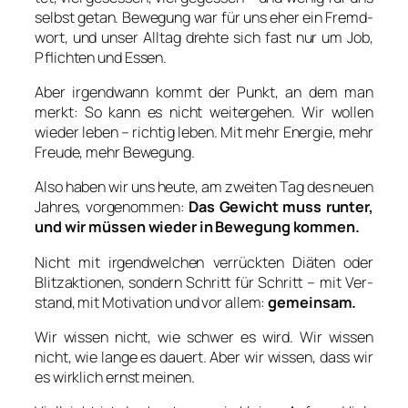
selbst getan. Bewe­gung war für uns eher ein Fremd­
wort, und unser All­tag dreh­te sich fast nur um Job,
Pflich­ten und Essen.
Aber irgend­wann kommt der Punkt, an dem man
merkt: So kann es nicht wei­ter­ge­hen. Wir wol­len
wie­der leben – rich­tig leben. Mit mehr Ener­gie, mehr
Freu­de, mehr Bewe­gung.
Also haben wir uns heu­te, am zwei­ten Tag des neu­en
Jah­res, vor­ge­nom­men:
Das Gewicht muss run­ter,
und wir müs­sen wie­der in Bewe­gung kom­men.
Nicht mit irgend­wel­chen ver­rück­ten Diä­ten oder
Blitz­ak­tio­nen, son­dern Schritt für Schritt – mit Ver­
stand, mit Moti­va­ti­on und vor allem:
gemein­sam.
Wir wis­sen nicht, wie schwer es wird. Wir wis­sen
nicht, wie lan­ge es dau­ert. Aber wir wis­sen, dass wir
es wirk­lich ernst mei­nen.