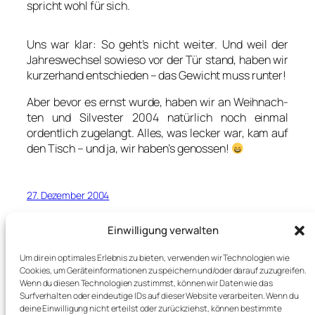
spricht wohl für sich.
Uns war klar: So geht’s nicht wei­ter. Und weil der
Jah­res­wech­sel sowie­so vor der Tür stand, haben wir
kur­zer­hand ent­schie­den – das Gewicht muss run­ter!
Aber bevor es ernst wur­de, haben wir an Weih­nach­
ten und Sil­ves­ter 2004 natür­lich noch ein­mal
ordent­lich zuge­langt. Alles, was lecker war, kam auf
den Tisch – und ja, wir haben’s genos­sen!
27. Dezember 2004
Einwilligung verwalten
Um dir ein optimales Erlebnis zu bieten, verwenden wir Technologien wie
Cookies, um Geräteinformationen zu speichern und/oder darauf zuzugreifen.
←
Vorherige Seite
1
2
Wenn du diesen Technologien zustimmst, können wir Daten wie das
Surfverhalten oder eindeutige IDs auf dieser Website verarbeiten. Wenn du
deine Einwilligung nicht erteilst oder zurückziehst, können bestimmte