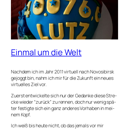
Einmal um die Welt
Nach­dem ich im Jahr 2011 vir­tu­ell nach Novo­si­birsk
gejoggt bin, nahm ich mir für die Zukunft ein neu­es
vir­tu­el­les Ziel vor.
Zuerst ent­wi­ckel­te sich nur der Gedan­ke die­se Stre­
cke wie­der “zurück” zu ren­nen, doch nur wenig spä­
ter fes­tig­te sich ein ganz ande­res Vor­ha­ben in mei­
nem Kopf.
Ich weiß bis heu­te nicht, ob das jemals vor mir