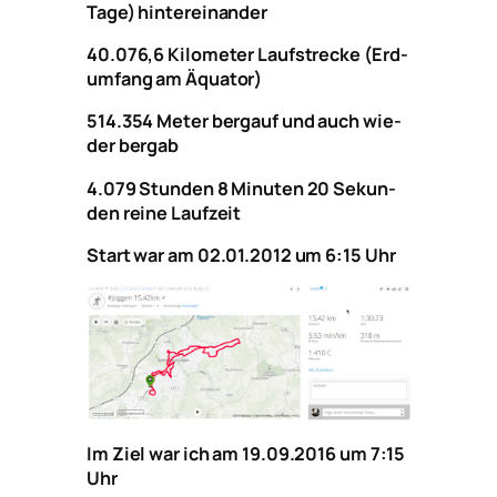
Tage) hin­ter­ein­an­der
40.076,6 Kilo­me­ter Lauf­stre­cke (Erd­
um­fang am Äqua­tor)
514.354 Meter berg­auf und auch wie­
der berg­ab
4.079 Stun­den 8 Minu­ten 20 Sekun­
den rei­ne Lauf­zeit
Start war am 02.01.2012 um 6:15 Uhr
Im Ziel war ich am 19.09.2016 um 7:15
Uhr